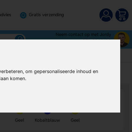
advies
Gratis verzending
Neem contact op met Jordy
072-3030100
verbeteren, om gepersonaliseerde inhoud en
s
Al vanaf
€ 0,57
per stuk (excl. BTW)
ndaan komen.
Geel
Kobaltblauw
Geel