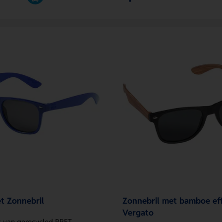
t Zonnebril
Zonnebril met bamboe ef
Vergato
 van gerecycled RPET