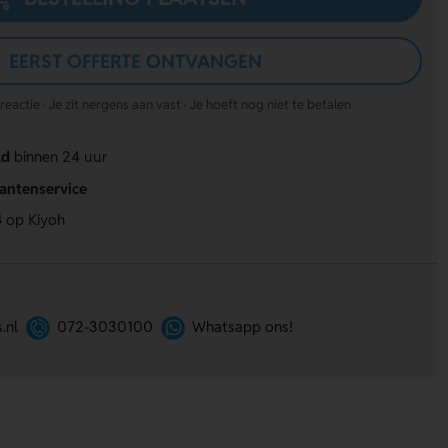
EERST OFFERTE ONTVANGEN
actie · Je zit nergens aan vast · Je hoeft nog niet te betalen
ld
binnen 24 uur
lantenservice
4
op Kiyoh
.nl
072-3030100
Whatsapp ons!