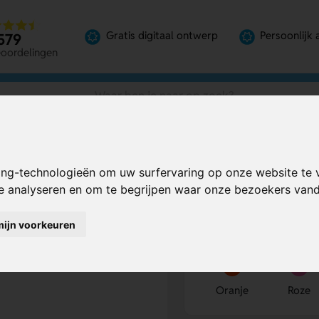
Gratis digitaal ontwerp
Persoonlijk 
579
eoordelingen
il
ing-technologieën om uw surfervaring op onze website te 
nnebril
Bereken mijn prij
te analyseren en om te begrijpen waar onze bezoekers va
mijn voorkeuren
Kies kleur
1
Oranje
Roze