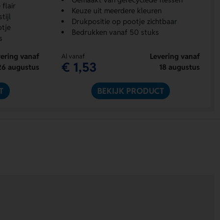
flair
Keuze uit meerdere kleuren
tijl
Drukpositie op pootje zichtbaar
otje
Bedrukken vanaf 50 stuks
s
ering vanaf
Levering vanaf
Al vanaf
€ 1,53
26 augustus
18 augustus
T
BEKIJK PRODUCT