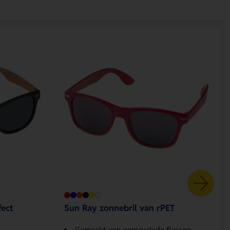
fect
Sun Ray zonnebril van rPET
Gemaakt van gerecyclede flessen