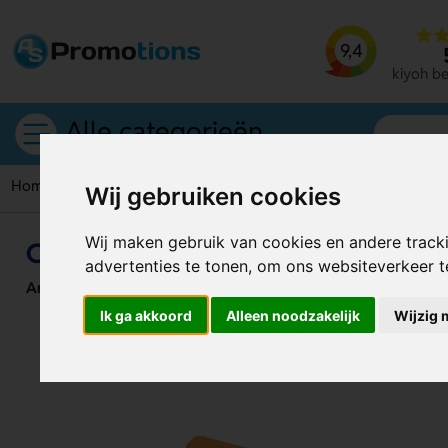
9,4
kiyoh b
Alle categorieën
Home
Zonnebrillen
Clean microvezeltasje voor een zonnebr
Wij gebruiken cookies
Wij maken gebruik van cookies en andere track
Clean microvezeltasje voor een zo
advertenties te tonen, om ons websiteverkeer 
Artikelnummer:
124265
Ik ga akkoord
Alleen noodzakelijk
Wijzig 