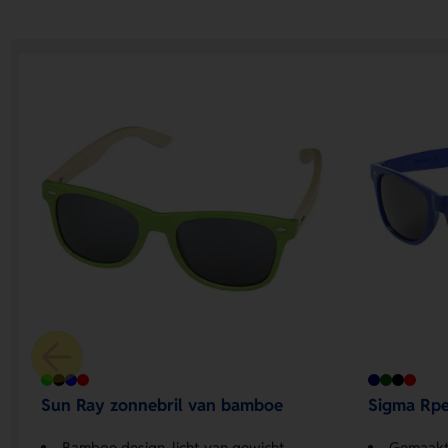
Sun Ray zonnebril van bamboe
Sigma Rpe
Bamboe design, licht van gewicht
Gemaakt