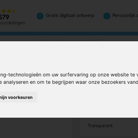
Gratis digitaal ontwerp
Persoonlijk 
579
eoordelingen
 en uniek voor elke sleutelbos
ing-technologieën om uw surfervaring op onze website te 
vol en uniek
Bereken mijn prij
te analyseren en om te begrijpen waar onze bezoekers va
mijn voorkeuren
Kies kleur
1
Transparant