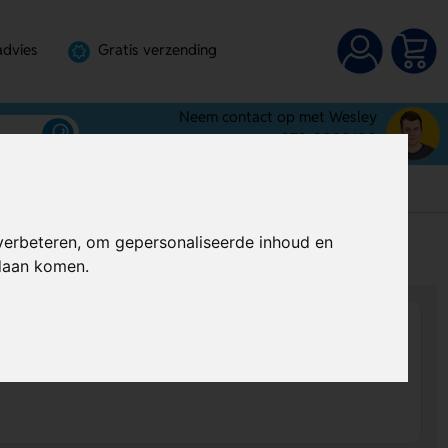
advies
Gratis verzending
Neem contact op met Wesley
072-3030100
verbeteren, om gepersonaliseerde inhoud en
s
Al vanaf
€ 0,43
per stuk (excl. BTW)
ndaan komen.