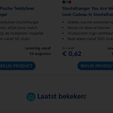
Pluche Teddybeer
Sleutelhanger You Are W
nger
Leuk Cadeau in Sleutelhan
eddybeersleutelhanger
Unieke, warme welcome-t
uren, altijd jouw match
Keuze uit diverse kleuren
op de teddybeer mogelijk
Drukpositie: logo zichtbaar
en vanaf 50 stuks
Bedrukken vanaf 500 stuk
Levering vanaf
Lev
Al vanaf
€ 0,62
24 augustus
BEKIJK PRODUCT
BEKIJK PRODUC
Laatst bekeken: