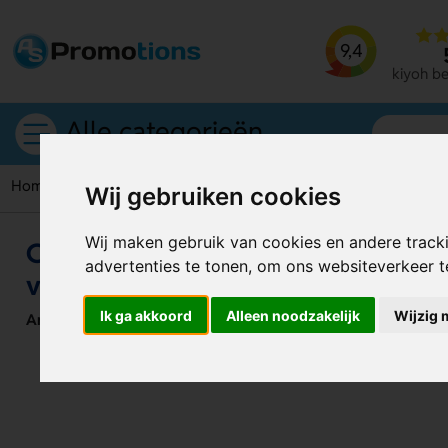
9,4
kiyoh b
Alle categorieën
Home
Sleutelhangers
Club Special Sleutelhanger – stijlvol
Wij gebruiken cookies
Wij maken gebruik van cookies en andere track
Club Special Sleutelhanger – stijl
advertenties te tonen, om ons websiteverkeer 
voor elke sleutelbos
Ik ga akkoord
Alleen noodzakelijk
Wijzig 
Artikelnummer:
122919