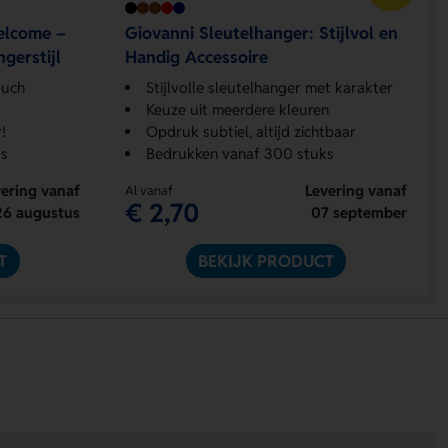
elcome –
Giovanni Sleutelhanger: Stijlvol en
gerstijl
Handig Accessoire
ouch
Stijlvolle sleutelhanger met karakter
Keuze uit meerdere kleuren
!
Opdruk subtiel, altijd zichtbaar
s
Bedrukken vanaf 300 stuks
ering vanaf
Levering vanaf
Al vanaf
€ 2,70
26 augustus
07 september
T
BEKIJK PRODUCT