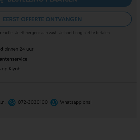
EERST OFFERTE ONTVANGEN
actie · Je zit nergens aan vast · Je hoeft nog niet te betalen
ld
binnen 24 uur
lantenservice
4
op Kiyoh
.nl
072-3030100
Whatsapp ons!