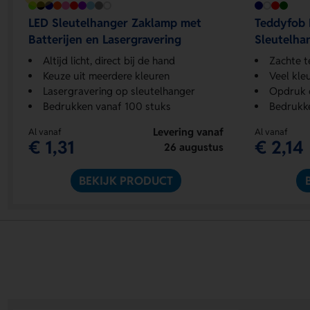
LED Sleutelhanger Zaklamp met
Teddyfob 
Batterijen en Lasergravering
Sleutelha
Altijd licht, direct bij de hand
Zachte t
Keuze uit meerdere kleuren
Veel kle
Lasergravering op sleutelhanger
Opdruk 
Bedrukken vanaf 100 stuks
Bedrukk
Levering vanaf
Al vanaf
Al vanaf
€ 1,31
€ 2,14
26 augustus
BEKIJK PRODUCT