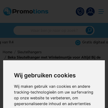
Gratis digitaal ontwerp
Home
Sleutelhangers
Beka Sleutelhanger met Winkelmuntje voor Altijd Bij de
Hand
Wij gebruiken cookies
Beka Sleutelhanger met
Winkelmuntje voor Altijd Bij de
Wij maken gebruik van cookies en andere
tracking-technologieën om uw surfervaring
Hand
op onze website te verbeteren, om
Artikelnummer:
122252
gepersonaliseerde inhoud en advertenties