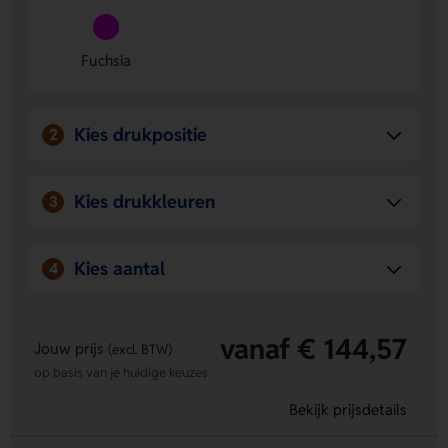
Veel drukposities mogelijk
- Laat jouw logo, naam of
eigen ontwerp plaatsen op voorzijde, achterzijde, munt
Fuchsia
- voorkant of munt - achterkant.
Opvallende fuchsia kleur
- De felle kleur zorgt voor een
leuke en zichtbare uitstraling.
Kies drukpositie
2
Kies drukkleuren
3
Kies aantal
4
vanaf € 144,57
Jouw prijs
(excl. BTW)
op basis van je huidige keuzes
Bekijk prijsdetails