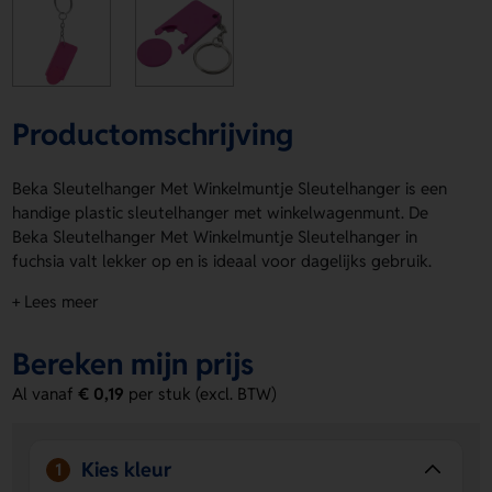
Productomschrijving
Beka Sleutelhanger Met Winkelmuntje Sleutelhanger is een
handige plastic sleutelhanger met winkelwagenmunt. De
Beka Sleutelhanger Met Winkelmuntje Sleutelhanger in
fuchsia valt lekker op en is ideaal voor dagelijks gebruik.
Laat hem bedrukken met jouw logo, naam of eigen ontwerp
+ Lees meer
op de voorzijde, achterzijde, munt - voorkant of munt -
achterkant. Zo maak je er iets unieks van dat altijd mee gaat.
Bereken mijn prijs
Bestel of vraag een prijs op.
Al vanaf
€ 0,19
per stuk (excl. BTW)
Voordelen van de Beka Sleutelhanger
Met Winkelmuntje Sleutelhanger
Altijd een winkelmunt bij de hand
- Handig voor snel
Kies kleur
1
boodschappen doen zonder te zoeken.