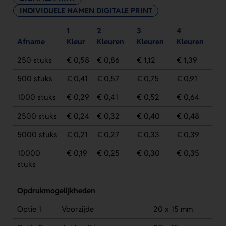
INDIVIDUELE NAMEN DIGITALE PRINT
1
2
3
4
Afname
Kleur
Kleuren
Kleuren
Kleuren
250 stuks
€ 0,58
€ 0,86
€ 1,12
€ 1,39
500 stuks
€ 0,41
€ 0,57
€ 0,75
€ 0,91
1000 stuks
€ 0,29
€ 0,41
€ 0,52
€ 0,64
2500 stuks
€ 0,24
€ 0,32
€ 0,40
€ 0,48
5000 stuks
€ 0,21
€ 0,27
€ 0,33
€ 0,39
10000
€ 0,19
€ 0,25
€ 0,30
€ 0,35
stuks
Opdrukmogelijkheden
Optie 1
Voorzijde
20 x 15 mm