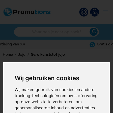
Gratis digitaal ontwerp
Home
Jojo
Garo kunststof jojo
Garo kunststof jojo
Wij gebruiken cookies
Artikelnummer:
121342
Wij maken gebruik van cookies en andere
tracking-technologieën om uw surfervaring
op onze website te verbeteren, om
gepersonaliseerde inhoud en advertenties