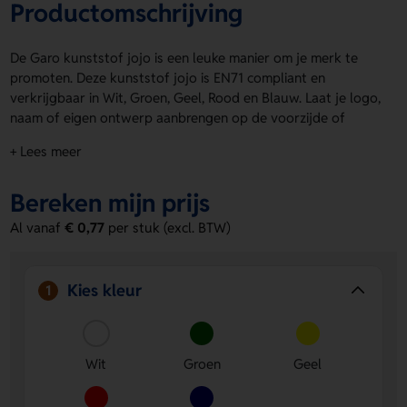
Productomschrijving
De Garo kunststof jojo is een leuke manier om je merk te
promoten. Deze kunststof jojo is EN71 compliant en
verkrijgbaar in Wit, Groen, Geel, Rood en Blauw. Laat je logo,
naam of eigen ontwerp aanbrengen op de voorzijde of
achterzijde. Zo maak je van een simpel speeltje een speelse
+ Lees meer
promodrager. Garo kunststof jojo past perfect bij acties,
evenementen en giveaways. Bestel of vraag een prijs op.
Bereken mijn prijs
Voordelen van de Garo kunststof jojo
Al vanaf
€ 0,77
per stuk (excl. BTW)
Bedrukking op voorzijde en achterzijde
- Laat een logo,
naam of eigen ontwerp goed opvallen.
Speelse merkpromotie
- Een leuke manier om je merk
Kies kleur
1
onder de aandacht te brengen.
Verschillende kleuren
- Kies uit Wit, Groen, Geel, Rood
of Blauw.
Wit
Groen
Geel