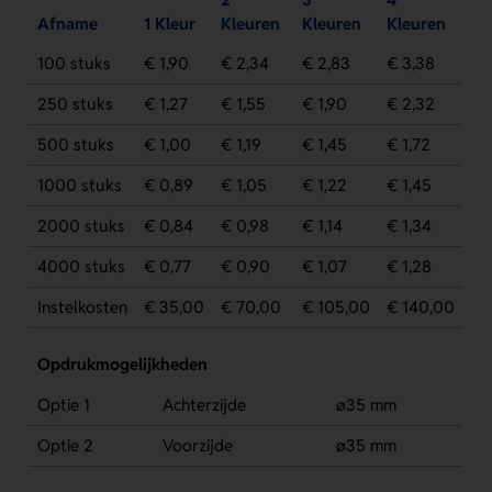
Afname
1 Kleur
Kleuren
Kleuren
Kleuren
100 stuks
€ 1,90
€ 2,34
€ 2,83
€ 3,38
250 stuks
€ 1,27
€ 1,55
€ 1,90
€ 2,32
500 stuks
€ 1,00
€ 1,19
€ 1,45
€ 1,72
1000 stuks
€ 0,89
€ 1,05
€ 1,22
€ 1,45
2000 stuks
€ 0,84
€ 0,98
€ 1,14
€ 1,34
4000 stuks
€ 0,77
€ 0,90
€ 1,07
€ 1,28
Instelkosten
€ 35,00
€ 70,00
€ 105,00
€ 140,00
Opdrukmogelijkheden
Optie 1
Achterzijde
ø35 mm
Optie 2
Voorzijde
ø35 mm