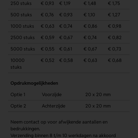
250 stuks
€ 0,93
€ 1,19
€ 1,48
€ 1,75
500 stuks
€ 0,76
€ 0,93
€ 1,10
€ 1,27
1000 stuks
€ 0,63
€ 0,74
€ 0,86
€ 0,98
2500 stuks
€ 0,59
€ 0,67
€ 0,74
€ 0,82
5000 stuks
€ 0,55
€ 0,61
€ 0,67
€ 0,73
10000
€ 0,52
€ 0,58
€ 0,63
€ 0,68
stuks
Opdrukmogelijkheden
Optie 1
Voorzijde
20 x 20 mm
Optie 2
Achterzijde
20 x 20 mm
Neem contact op voor afwijkende aantallen en
bedrukkingen.
Verzending binnen 8 t/m 10 werkdagen na akkoord