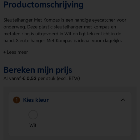
Productomschrijving
Sleutelhanger Met Kompas is een handige eyecatcher voor
onderweg. Deze plastic sleutelhanger met kompas en
metalen ring is uitgevoerd in Wit en ligt lekker licht in de
hand. Sleutelhanger Met Kompas is ideaal voor dagelijks
gebruik en geeft je sleutelbos een speelse twist. Laat jouw
+ Lees meer
logo, naam of eigen ontwerp aanbrengen op de Voorzijde of
Achterzijde. Zo maak je er snel iets persoonlijks van. Bestel
Bereken mijn prijs
of vraag een prijs op.
Al vanaf
€ 0,52
per stuk (excl. BTW)
Voordelen van de Sleutelhanger Met
Kompas
Persoonlijk te bedrukken
- Laat een logo, naam of eigen
Kies kleur
1
ontwerp aanbrengen op de Voorzijde of Achterzijde.
Licht en praktisch
- De plastic uitvoering met metalen
ring is handig voor elke sleutelbos.
Wit
Opvallend en leuk
- De witte kleur en het kompas
geven deze sleutelhanger een speelse uitstraling.