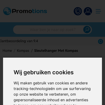
Gratis digitaal ontwerp
Home
Kompas
Sleutelhanger Met Kompas
Sleutelhanger Met Kompas
Wij gebruiken cookies
Artikelnummer:
121117
Wij maken gebruik van cookies en andere
tracking-technologieën om uw surfervaring
op onze website te verbeteren, om
gepersonaliseerde inhoud en advertenties