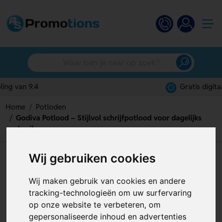
Gratis digitaal ontwerp
Home
Potloden
Godiva Potlood – Stijlvol schrijfpotlood voor dagelijks
gebruik
Wij gebruiken cookies
Godiva Potlood – Stijlvol
schrijfpotlood voor dagelijks
Wij maken gebruik van cookies en andere
gebruik
tracking-technologieën om uw surfervaring
op onze website te verbeteren, om
Artikelnummer:
120337
gepersonaliseerde inhoud en advertenties