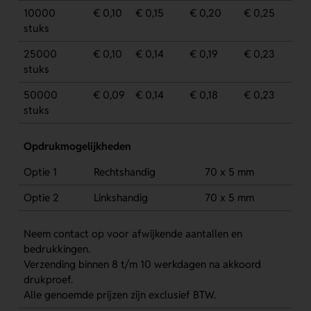
10000
€ 0,10
€ 0,15
€ 0,20
€ 0,25
stuks
25000
€ 0,10
€ 0,14
€ 0,19
€ 0,23
stuks
50000
€ 0,09
€ 0,14
€ 0,18
€ 0,23
stuks
Opdrukmogelijkheden
Optie 1
Rechtshandig
70 x 5 mm
Optie 2
Linkshandig
70 x 5 mm
Neem contact op voor afwijkende aantallen en
bedrukkingen.
Verzending binnen 8 t/m 10 werkdagen na akkoord
drukproef.
Alle genoemde prijzen zijn exclusief BTW.