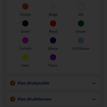
Linkshandig.
Veel kleurkeuze.
Kies uit 11 frisse kleuren voor een look
die past bij jouw stijl.
Oranje
Beige
Wit
Zwart
Rood
Groen
Fuchsia
Blauw
Lichtblauw
Geel
Paars
Kies drukpositie
2
Kies drukkleuren
3