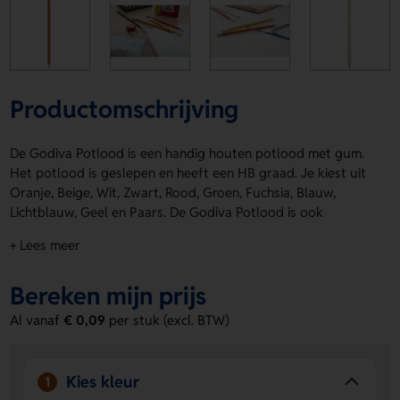
Productomschrijving
De Godiva Potlood is een handig houten potlood met gum.
Het potlood is geslepen en heeft een HB graad. Je kiest uit
Oranje, Beige, Wit, Zwart, Rood, Groen, Fuchsia, Blauw,
Lichtblauw, Geel en Paars. De Godiva Potlood is ook
geschikt voor een logo, naam of eigen ontwerp op de
+ Lees meer
drukposities Rechtshandig en Linkshandig. Bestel of vraag
een prijs op.
Bereken mijn prijs
Voordelen van de Godiva Potlood
Al vanaf
€ 0,09
per stuk (excl. BTW)
Direct klaar voor gebruik.
Het potlood is al geslepen en
voorzien van een gum.
Ruimte voor jouw ontwerp.
Laat een logo, naam of
Kies kleur
1
eigen ontwerp aanbrengen op Rechtshandig of