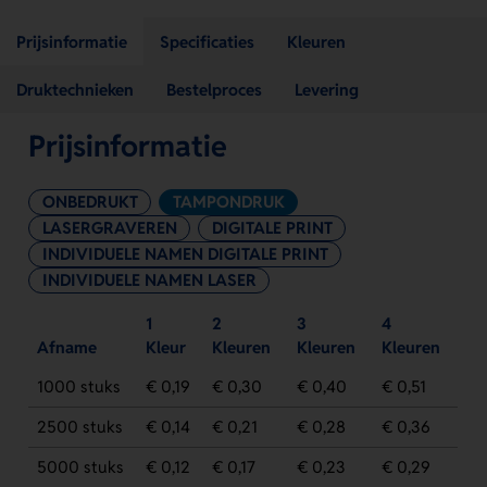
Prijsinformatie
Specificaties
Kleuren
Druktechnieken
Bestelproces
Levering
Prijsinformatie
ONBEDRUKT
TAMPONDRUK
LASERGRAVEREN
DIGITALE PRINT
INDIVIDUELE NAMEN DIGITALE PRINT
INDIVIDUELE NAMEN LASER
1
2
3
4
Afname
Kleur
Kleuren
Kleuren
Kleuren
1000 stuks
€ 0,19
€ 0,30
€ 0,40
€ 0,51
2500 stuks
€ 0,14
€ 0,21
€ 0,28
€ 0,36
5000 stuks
€ 0,12
€ 0,17
€ 0,23
€ 0,29