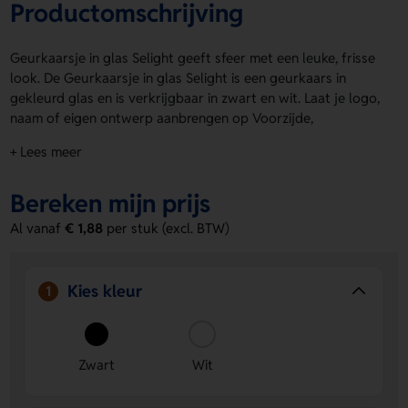
Productomschrijving
Geurkaarsje in glas Selight geeft sfeer met een leuke, frisse
look. De Geurkaarsje in glas Selight is een geurkaars in
gekleurd glas en is verkrijgbaar in zwart en wit. Laat je logo,
naam of eigen ontwerp aanbrengen op Voorzijde,
Achterzijde, Rondom, Glass, Doos of White dl. Zo maak je het
+ Lees meer
kaarsje helemaal van jou. Ideaal als klein cadeau of
promotiemiddel. Bestel of vraag een prijs op.
Bereken mijn prijs
Voordelen van de Geurkaarsje in glas
Al vanaf
€ 1,88
per stuk (excl. BTW)
Selight
Veel drukposities mogelijk
- Kies uit Voorzijde,
Achterzijde, Rondom, Glass, Doos of White dl voor een
Kies kleur
1
opvallend resultaat.
Persoonlijk te maken
- Laat eenvoudig een logo, naam
of eigen ontwerp toevoegen voor een unieke
Zwart
Wit
uitstraling.
Stijlvol en compact
- De geurkaars in zwart of wit glas
past makkelijk in elke setting en geeft direct sfeer.