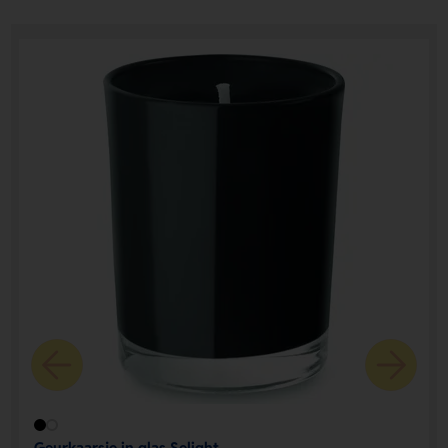
Geurkaarsje in glas Selight