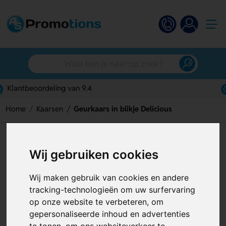
Gratis digitaal ontwerp
Home
Kaarsen
Geurkaars in blikje Delicious
Geurkaars in blikje Delicious
Wij gebruiken cookies
Artikelnummer:
119909
Wij maken gebruik van cookies en andere
tracking-technologieën om uw surfervaring
op onze website te verbeteren, om
gepersonaliseerde inhoud en advertenties
te tonen, om ons websiteverkeer te