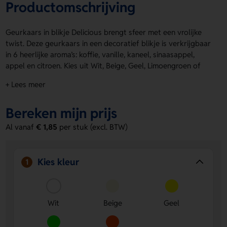
Productomschrijving
Geurkaars in blikje Delicious brengt sfeer met een vrolijke
twist. Deze geurkaars in een decoratief blikje is verkrijgbaar
in 6 heerlijke aroma’s: koffie, vanille, kaneel, sinaasappel,
appel en citroen. Kies uit Wit, Beige, Geel, Limoengroen of
Oranje en geef het een frisse look. Geurkaars in blikje
+ Lees meer
Delicious is leuk om weg te geven of zelf neer te zetten.
Voor een persoonlijke touch is er de drukpositie Top of lid
Bereken mijn prijs
voor een logo, naam of eigen ontwerp. Bestel of vraag een
prijs op.
Al vanaf
€ 1,85
per stuk (excl. BTW)
Voordelen van de Geurkaars in blikje
Delicious
Kies kleur
1
Leuke keuze in geur en kleur
Je kiest uit 6 aroma’s en
meerdere frisse kleuren voor een speelse uitstraling.
Personaliseerbaar met jouw ontwerp
Laat op de Top of
Wit
Beige
Geel
lid eenvoudig een logo, naam of eigen ontwerp
aanbrengen.
Compact en decoratief
Het blikje staat gezellig in elke