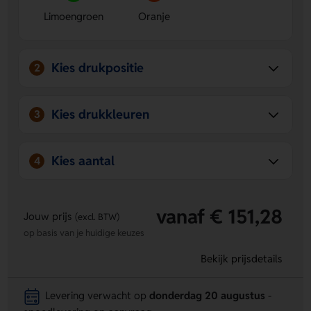
ruimte en is handig om cadeau te geven.
Limoengroen
Oranje
Kies drukpositie
2
Kies drukkleuren
3
Kies aantal
4
vanaf € 151,28
Jouw prijs
(excl. BTW)
op basis van je huidige keuzes
Bekijk prijsdetails
Levering verwacht op
donderdag 20 augustus
-