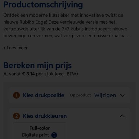
Productomschrijving
Ontdek een moderne klassieker met innovatieve twist: de
nieuwe Rubik's Edge! Deze vernieuwde versie met het
vertrouwde uiterlijk van de 3×3 kubus introduceert nieuwe
bewegingen en vormen, wat zorgt voor een frisse draai aan
een iconisch ontwerp. De Rubik's Edge is leuk, eenvoudiger
+ Lees meer
op te lossen en een bijzonder effectief 3D-medium dat
meteen uitnodigt tot interactie zodra je het oppakt. Alle
blokjes van de
Bereken mijn prijs
Rubiks Cube
kunnen voorzien worden van
een eigen ontwerp. Rubik's® is beschermd door
Al vanaf
€ 3,14
per stuk (excl. BTW)
auteursrecht, handelsmerk en 3D-handelsmerk.
Kies drukpositie
Wijzigen
1
Op product
Kies drukkleuren
2
Full-color
Digitale print