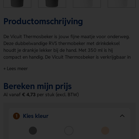
Productomschrijving
De Vicuit Thermosbeker is jouw fijne maatje voor onderweg.
Deze dubbelwandige RVS thermobeker met drinkdeksel
houdt je drankje lekker bij de hand. Met 350 ml is hij
compact en handig. De Vicuit Thermosbeker is verkrijgbaar in
Grijs, Wit, Naturel en Zwart. Laat een logo, naam of eigen
+ Lees meer
ontwerp plaatsen op de Voorzijde, Achterzijde of Wrap. Zo
maak je hem helemaal van jou. Bestel of vraag een prijs op.
Bereken mijn prijs
Voordelen van de Vicuit Thermosbeker
Al vanaf
€ 4,73
per stuk (excl. BTW)
Geschikt voor personalisatie
- Laat eenvoudig een logo,
naam of eigen ontwerp aanbrengen.
Handig formaat
- Met 350 ml neem je hem makkelijk
Kies kleur
1
overal mee naartoe.
Keuze uit meerdere kleuren
- Verkrijgbaar in Grijs, Wit,
Naturel en Zwart.