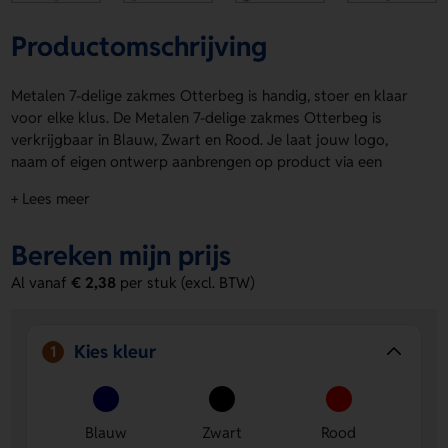
Productomschrijving
Metalen 7-delige zakmes Otterbeg is handig, stoer en klaar
voor elke klus. De Metalen 7-delige zakmes Otterbeg is
verkrijgbaar in Blauw, Zwart en Rood. Je laat jouw logo,
naam of eigen ontwerp aanbrengen op product via een
strakke lasergravering. Ideaal voor een leuke giveaway of
+ Lees meer
als praktisch relatiegeschenk. Bovendien zijn ze snel te
leveren, dus je zit nooit lang te wachten. Bestel of vraag een
Bereken mijn prijs
prijs op.
Al vanaf
€ 2,38
per stuk (excl. BTW)
Voordelen van de Metalen 7-delige
zakmes Otterbeg
Personalisatie op product:
laat je logo, naam of eigen
Kies kleur
1
ontwerp netjes aanbrengen voor een herkenbare
uitstraling.
Keuze uit meerdere kleuren:
verkrijgbaar in Blauw,
Blauw
Zwart
Rood
Zwart en Rood, dus er zit altijd een passende variant bij.