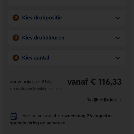
Snel geleverd:
handig als je snel een origineel en
bruikbaar relatiegeschenk nodig hebt.
Kies drukpositie
2
Kies drukkleuren
3
Kies aantal
4
vanaf € 116,33
Jouw prijs
(excl. BTW)
op basis van je huidige keuzes
Bekijk prijsdetails
Levering verwacht op
woensdag 26 augustus
-
spoedlevering op aanvraag