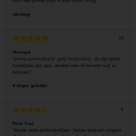
voor een goede prijs! Ik kom zeker terug!"
vandaag
10
Monique
"prima communicatie , prijs en product - Ze zijn goed
bereikbaar per app , denken mee en leveren wat ze
beloven."
4 dagen geleden
9
Peter Paul
"Mooie nette brillendoekjes - Netjes bedrukt volgens