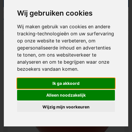
AS Promotions helpen we bedrijven en
organisaties met gepersonaliseerde stressballen
Wij gebruiken cookies
die ontspanning en merkzichtbaarheid slim
combineren. Ideaal als relatiegeschenk,
Filters
Wij maken gebruik van cookies en andere
beursartikel of toevoeging aan een
welkomstpakket. Zo blijft jouw logo letterlijk en
tracking-technologieën om uw surfervaring
figuurlijk in handen van je doelgroep.
op onze website te verbeteren, om
gepersonaliseerde inhoud en advertenties
te tonen, om ons websiteverkeer te
analyseren en om te begrijpen waar onze
bezoekers vandaan komen.
Ik ga akkoord
Alleen noodzakelijk
Wijzig mijn voorkeuren