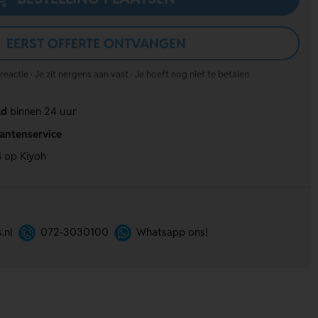
EERST OFFERTE ONTVANGEN
actie · Je zit nergens aan vast · Je hoeft nog niet te betalen
ld
binnen 24 uur
lantenservice
4
op Kiyoh
.nl
072-3030100
Whatsapp ons!