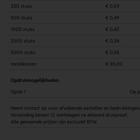
250 stuks
€ 0,59
500 stuks
€ 0,49
1000 stuks
€ 0,42
2500 stuks
€ 0,38
5000 stuks
€ 0,35
Instelkosten
€ 35,00
Opdrukmogelijkheden
Optie 1
Op p
Neem contact op voor afwijkende aantallen en bedrukkingen
Verzending binnen 12 werkdagen na akkoord drukproef.
Alle genoemde prijzen zijn exclusief BTW.