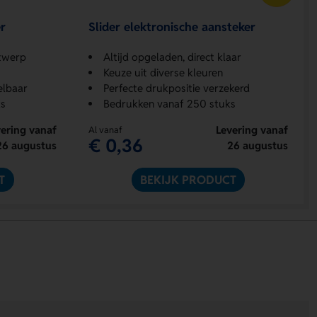
r
Slider elektronische aansteker
twerp
Altijd opgeladen, direct klaar
Keuze uit diverse kleuren
elbaar
Perfecte drukpositie verzekerd
s
Bedrukken vanaf 250 stuks
ering vanaf
Levering vanaf
Al vanaf
€ 0,36
26 augustus
26 augustus
T
BEKIJK PRODUCT