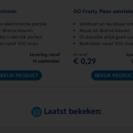
ectronic
GO Frosty Piezo aansteke
 elektronische precisie
Windvast en navulbaar on
t diverse kleuren
Keuze uit diverse kleuren
ie in één klik perfect
Drukpositie altijd goed vo
en vanaf 500 stuks
Bedrukken vanaf 500 stuk
Levering vanaf
Lev
Al vanaf
€ 0,29
14 september
BEKIJK PRODUCT
BEKIJK PRODUC
Laatst bekeken: