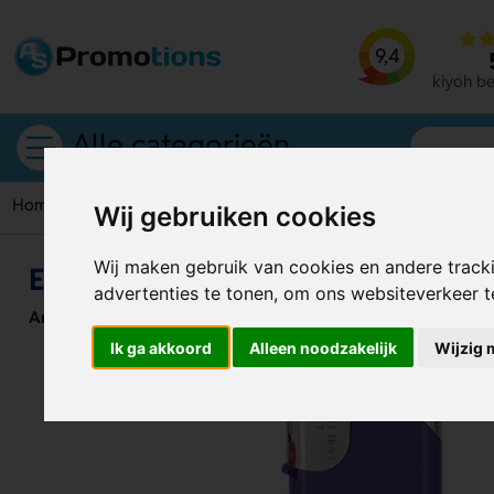
9,4
kiyoh b
Alle categorieën
Home
Aanstekers
Elektronische Navulbare Slider Aanstek
Wij gebruiken cookies
Wij maken gebruik van cookies en andere track
Elektronische Navulbare Slider A
advertenties te tonen, om ons websiteverkeer 
Artikelnummer:
118975
Ik ga akkoord
Alleen noodzakelijk
Wijzig 