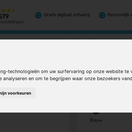
Gratis digitaal ontwerp
Persoonlijk 
579
eoordelingen
er HC
ing-technologieën om uw surfervaring op onze website te 
ansteker HC
Bereken mijn prij
te analyseren en om te begrijpen waar onze bezoekers va
mijn voorkeuren
Kies kleur
1
Blauw