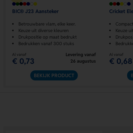
BIC® J23 Aansteker
Cricket El
Betrouwbare vlam, elke keer.
Compacte
Keuze uit diverse kleuren
Keuze ui
Drukpositie op maat bedrukt
Drukposit
Bedrukken vanaf 300 stuks
Bedrukk
Levering vanaf
Al vanaf
Al vanaf
€ 0,73
€ 0,68
26 augustus
BEKIJK PRODUCT