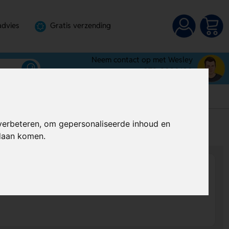
advies
Gratis verzending
Neem contact op met Wesley
072-3030100
verbeteren, om gepersonaliseerde inhoud en
s
Al vanaf
€ 0,35
per stuk (excl. BTW)
ndaan komen.