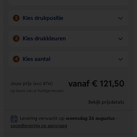
certificering gebruik je hem met een goed gevoel.
Kies drukpositie
2
Kies drukkleuren
3
Kies aantal
4
vanaf € 121,50
Jouw prijs
(excl. BTW)
op basis van je huidige keuzes
Bekijk prijsdetails
Levering verwacht op
woensdag 26 augustus
-
spoedlevering op aanvraag