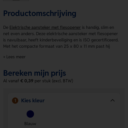
Productomschrijving
De
Elektrische aansteker met flesopener
is handig, slim en
net even anders. Deze elektrische aansteker met flesopener
is navulbaar, heeft kinderbeveiliging en is ISO gecertificeerd.
Met het compacte formaat van 25 x 80 x 11 mm past hij
makkelijk in je tas of jaszak. De uitvoering in Blauw geeft
+ Lees meer
hem een frisse look. Je laat eenvoudig een logo, naam of
eigen ontwerp plaatsen op product. Bestel of vraag een
Bereken mijn prijs
prijs op.
Al vanaf
€ 0,39
per stuk (excl. BTW)
Voordelen van de Elektrische aansteker
met flesopener
2-in-1 gemak
- Je hebt een aansteker en flesopener in
Kies kleur
1
één compact product.
Op product te bedrukken
- Laat een logo, naam of
eigen ontwerp plaatsen voor een opvallende uitstraling.
Blauw
Veilig en betrouwbaar
- Met kinderbeveiliging en ISO