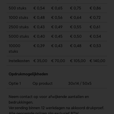
500 stuks
€ 0,54
€ 0,65
€ 0,75
€ 0,86
1000 stuks
€ 0,48
€ 0,56
€ 0,64
€ 0,72
2500 stuks
€ 0,43
€ 0,49
€ 0,55
€ 0,61
5000 stuks
€ 0,40
€ 0,45
€ 0,50
€ 0,54
10000
€ 0,39
€ 0,43
€ 0,48
€ 0,53
stuks
Instelkosten
€ 35,00
€ 70,00
€ 105,00
€ 140,00
Opdrukmogelijkheden
Optie 1
Op product
30x14 / 50x5
Neem contact op voor afwijkende aantallen en
bedrukkingen.
Verzending binnen 12 werkdagen na akkoord drukproef.
Alle genoemde prijzen zijn exclusief BTW.