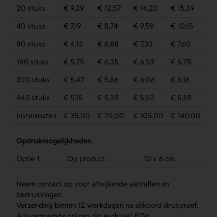
20 stuks
€ 9,29
€ 12,57
€ 14,23
€ 15,39
40 stuks
€ 7,19
€ 8,74
€ 9,59
€ 10,15
80 stuks
€ 6,13
€ 6,88
€ 7,33
€ 7,60
160 stuks
€ 5,75
€ 6,35
€ 6,59
€ 6,78
320 stuks
€ 5,47
€ 5,86
€ 6,06
€ 6,16
640 stuks
€ 5,15
€ 5,39
€ 5,52
€ 5,59
Instelkosten
€ 35,00
€ 70,00
€ 105,00
€ 140,00
Opdrukmogelijkheden
Optie 1
Op product
10 x 6 cm
Neem contact op voor afwijkende aantallen en
bedrukkingen.
Verzending binnen 12 werkdagen na akkoord drukproef.
Alle genoemde prijzen zijn exclusief BTW.