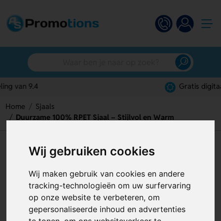
Gratis digitaal ontwerp
Home
Sjaals
Duurzame 100% RPET Sjaal – Stijlvol en Warm
Duurzame 100% RPET Sjaal –
Wij gebruiken cookies
Stijlvol en Warm
Wij maken gebruik van cookies en andere
Artikelnummer:
128001
tracking-technologieën om uw surfervaring
op onze website te verbeteren, om
gepersonaliseerde inhoud en advertenties
te tonen, om ons websiteverkeer te