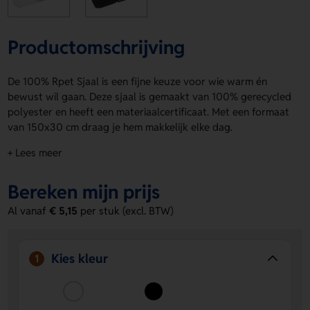
Productomschrijving
De 100% Rpet Sjaal is een fijne keuze voor wie warm én
bewust wil gaan. Deze sjaal is gemaakt van 100% gerecycled
polyester en heeft een materiaalcertificaat. Met een formaat
van 150x30 cm draag je hem makkelijk elke dag.
Verkrijgbaar in Wit en Zwart, dus altijd een kleur die past.
+ Lees meer
Op product laat je eenvoudig een logo, naam of eigen
ontwerp plaatsen. De 100% Rpet Sjaal maakt jouw
Bereken mijn prijs
boodschap zichtbaar en stijlvol. Bestel of vraag een prijs op.
Al vanaf
€ 5,15
per stuk (excl. BTW)
Voordelen van de 100% Rpet Sjaal
Duurzaam materiaal
Gemaakt van 100% gerecycled
polyester met materiaalcertificaat.
Kies kleur
1
Ruimte voor jouw ontwerp
Op product kun je een
logo, naam of eigen ontwerp laten aanbrengen.
Fijn formaat
Met 150x30 cm is de sjaal praktisch en