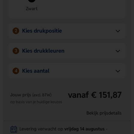
muntvakje
Zwart
Beschermt je kaarten tegen skimmen
- je kaarten
blijven veilig tegen elektronisch zakkenrollen.
Ruimte voor extra personalisatie
- op de voorzijde kun
Kies drukpositie
2
je een logo, naam of eigen ontwerp laten aanbrengen.
Handig en compact in gebruik
- plek voor kaarten,
papiergeld, munten en sleutels in één zwarte houder.
Kies drukkleuren
3
Kies aantal
4
vanaf € 151,87
Jouw prijs
(excl. BTW)
op basis van je huidige keuzes
Bekijk prijsdetails
Levering verwacht op
vrijdag 14 augustus
-