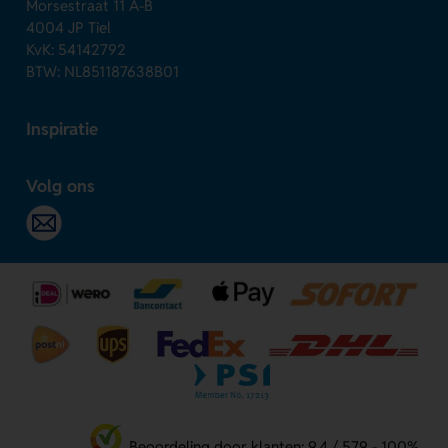
Morsestraat 11 A-B
4004 JP Tiel
KvK: 54142792
BTW: NL851187638B01
Inspiratie
Volg ons
Beoordeling door klanten: 9.4 / 579 - 100%