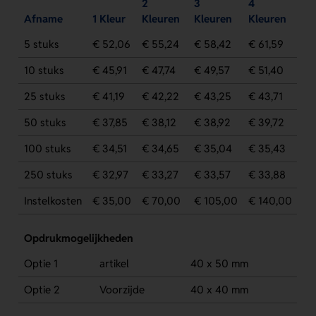
2
3
4
Afname
1 Kleur
Kleuren
Kleuren
Kleuren
5 stuks
€ 52,06
€ 55,24
€ 58,42
€ 61,59
10 stuks
€ 45,91
€ 47,74
€ 49,57
€ 51,40
25 stuks
€ 41,19
€ 42,22
€ 43,25
€ 43,71
50 stuks
€ 37,85
€ 38,12
€ 38,92
€ 39,72
100 stuks
€ 34,51
€ 34,65
€ 35,04
€ 35,43
250 stuks
€ 32,97
€ 33,27
€ 33,57
€ 33,88
Instelkosten
€ 35,00
€ 70,00
€ 105,00
€ 140,00
Opdrukmogelijkheden
Optie 1
artikel
40 x 50 mm
Optie 2
Voorzijde
40 x 40 mm