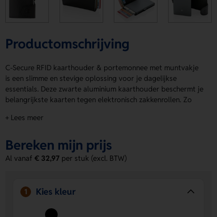
Productomschrijving
C-Secure RFID kaarthouder & portemonnee met muntvakje
is een slimme en stevige oplossing voor je dagelijkse
essentials. Deze zwarte aluminium kaarthouder beschermt je
belangrijkste kaarten tegen elektronisch zakkenrollen. Zo
blijven je kaarten netjes en onbeschadigd. Je bewaart er
+ Lees meer
maximaal 7 kaarten of 5 reliëfkaarten in. Met de handige
regelaar schuiven je kaarten soepel omhoog. De
Bereken mijn prijs
portemonnee biedt plek voor papiergeld. C-Secure RFID
kaarthouder & portemonnee met muntvakje heeft ook een
Al vanaf
€ 32,97
per stuk (excl. BTW)
extra zijmuntvak voor munten en sleutels. Op de voorzijde
kun je een logo, naam of eigen ontwerp laten aanbrengen.
Bestel of vraag een prijs op.
Kies kleur
1
Voordelen van de C-Secure RFID
kaarthouder & portemonnee met