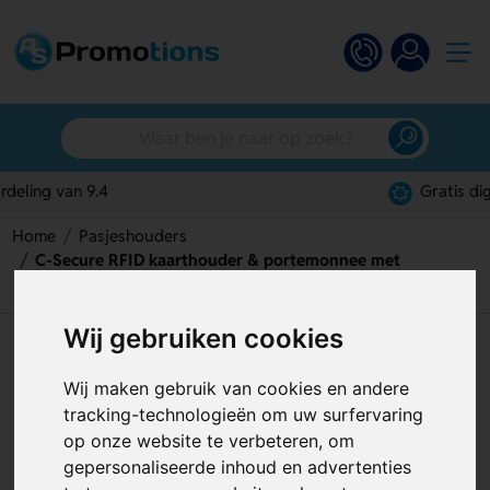
Gratis digitaal ontwerp
Home
Pasjeshouders
C-Secure RFID kaarthouder & portemonnee met
muntvakje
Wij gebruiken cookies
C-Secure RFID kaarthouder &
portemonnee met muntvakje
Wij maken gebruik van cookies en andere
tracking-technologieën om uw surfervaring
Artikelnummer:
127543
op onze website te verbeteren, om
gepersonaliseerde inhoud en advertenties