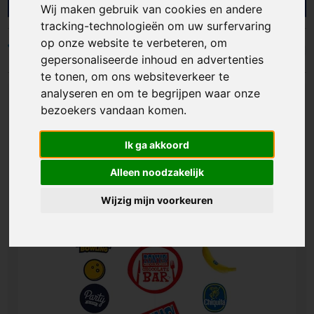
Promotions helpen we bedrijven en organisaties
Wij maken gebruik van cookies en andere
met gepersonaliseerde vlaggetjes die sfeer en
tracking-technologieën om uw surfervaring
zichtbaarheid combineren. Ideaal als decoratie,
op onze website te verbeteren, om
giveaway of onderdeel van een campagne. Zo
Filters
gepersonaliseerde inhoud en advertenties
geef je jouw merk letterlijk meer beweging en
te tonen, om ons websiteverkeer te
zorg je voor herkenning op ieder evenement of
analyseren en om te begrijpen waar onze
promotioneel moment.
bezoekers vandaan komen.
Ik ga akkoord
Alleen noodzakelijk
Wijzig mijn voorkeuren