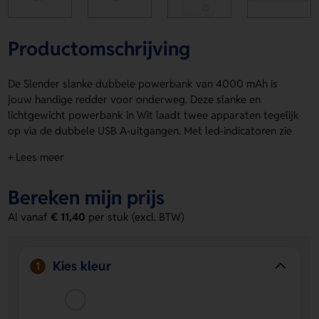
Productomschrijving
De Slender slanke dubbele powerbank van 4000 mAh is
jouw handige redder voor onderweg. Deze slanke en
lichtgewicht powerbank in Wit laadt twee apparaten tegelijk
op via de dubbele USB A-uitgangen. Met led-indicatoren zie
je in één oogopslag hoeveel energie er nog over is. De
+ Lees meer
Slender slanke dubbele powerbank van 4000 mAh wordt
geleverd met een 30 cm USB A naar type-C-oplaadkabel,
Bereken mijn prijs
kraftpapier geschenkverpakking en handleiding. Druk jouw
logo, naam of eigen ontwerp op de achterzijde of Voorzijde.
Al vanaf
€ 11,40
per stuk (excl. BTW)
Bestel of vraag een prijs op.
Voordelen van de Slender slanke
Kies kleur
1
dubbele powerbank van 4000 mAh
Twee apparaten tegelijk opladen
Dankzij de dubbele
USB A-uitgangen laad je makkelijk meerdere devices