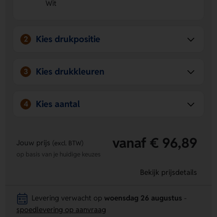
Wit
tegelijk op.
Ruimte voor jouw eigen ontwerp
Laat een logo, naam
of eigen ontwerp aanbrengen op de achterzijde of
Voorzijde.
Kies drukpositie
2
Compact en praktisch voor onderweg
Door het slanke,
lichte formaat neem je hem overal eenvoudig mee
naartoe.
Kies drukkleuren
3
Kies aantal
4
vanaf € 96,89
Jouw prijs
(excl. BTW)
op basis van je huidige keuzes
Bekijk prijsdetails
Levering verwacht op
woensdag 26 augustus
-
spoedlevering op aanvraag