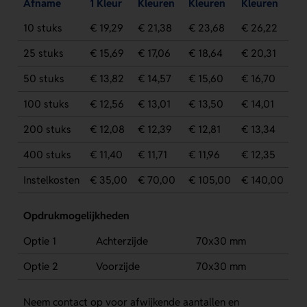
Afname
1 Kleur
Kleuren
Kleuren
Kleuren
10 stuks
€ 19,29
€ 21,38
€ 23,68
€ 26,22
25 stuks
€ 15,69
€ 17,06
€ 18,64
€ 20,31
50 stuks
€ 13,82
€ 14,57
€ 15,60
€ 16,70
100 stuks
€ 12,56
€ 13,01
€ 13,50
€ 14,01
200 stuks
€ 12,08
€ 12,39
€ 12,81
€ 13,34
400 stuks
€ 11,40
€ 11,71
€ 11,96
€ 12,35
Instelkosten
€ 35,00
€ 70,00
€ 105,00
€ 140,00
Opdrukmogelijkheden
Optie 1
Achterzijde
70x30 mm
Optie 2
Voorzijde
70x30 mm
Neem contact op voor afwijkende aantallen en