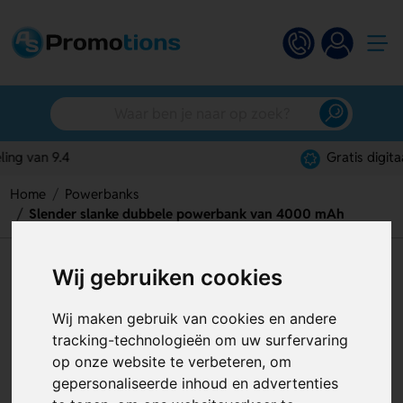
Gratis digitaal ontwerp
Home
Powerbanks
Slender slanke dubbele powerbank van 4000 mAh
Slender slanke dubbele
Wij gebruiken cookies
powerbank van 4000 mAh
Wij maken gebruik van cookies en andere
Artikelnummer:
126339
tracking-technologieën om uw surfervaring
op onze website te verbeteren, om
gepersonaliseerde inhoud en advertenties