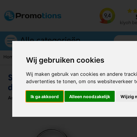
9,4
kiyoh b
Alle categorieën
Home
Sleutelhangers
Sleutelhanger Venti: stijlvol en com
Wij gebruiken cookies
Wij maken gebruik van cookies en andere track
Sleutelhanger Venti: stijlvol en c
advertenties te tonen, om ons websiteverkeer 
dagelijks gebruik
Ik ga akkoord
Alleen noodzakelijk
Wijzig 
Artikelnummer:
124100