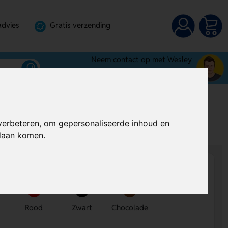
advies
Gratis verzending
Neem contact op met Wesley
072-3030100
verbeteren, om gepersonaliseerde inhoud en
s
Al vanaf
€ 2,29
per stuk (excl. BTW)
ndaan komen.
Rood
Zwart
Chocolade