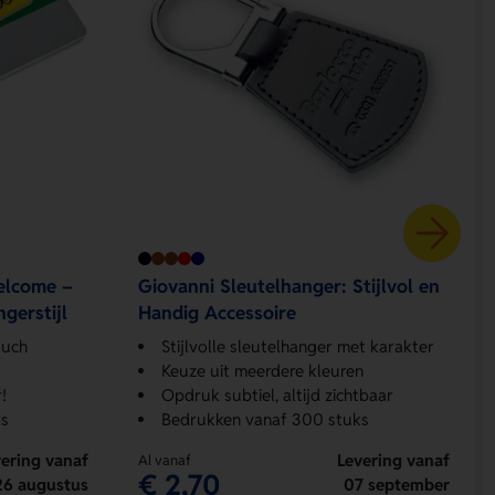
elcome –
Giovanni Sleutelhanger: Stijlvol en
gerstijl
Handig Accessoire
ouch
Stijlvolle sleutelhanger met karakter
Keuze uit meerdere kleuren
!
Opdruk subtiel, altijd zichtbaar
s
Bedrukken vanaf 300 stuks
ering vanaf
Levering vanaf
Al vanaf
€ 2,70
26 augustus
07 september