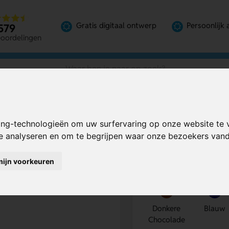
Gratis digitaal ontwerp
Persoonlijk 
579
eoordelingen
pact voor dagelijks gebruik
ing-technologieën om uw surfervaring op onze website te 
ompact voor
Bereken mijn prij
te analyseren en om te begrijpen waar onze bezoekers va
mijn voorkeuren
Kies kleur
1
Donkere
Blauw
Chocolade