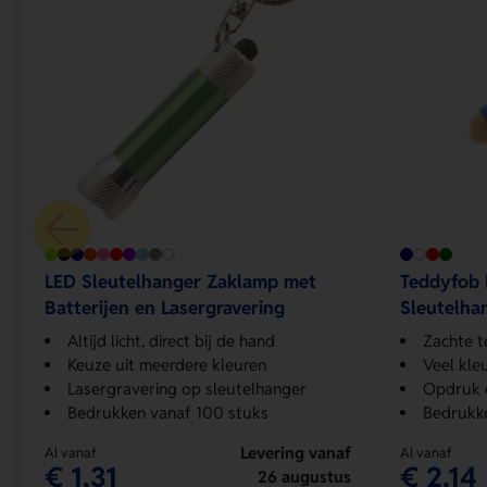
LED Sleutelhanger Zaklamp met
Teddyfob 
Batterijen en Lasergravering
Sleutelha
Altijd licht, direct bij de hand
Zachte t
Keuze uit meerdere kleuren
Veel kle
Lasergravering op sleutelhanger
Opdruk 
Bedrukken vanaf 100 stuks
Bedrukk
Levering vanaf
Al vanaf
Al vanaf
€ 1,31
€ 2,14
26 augustus