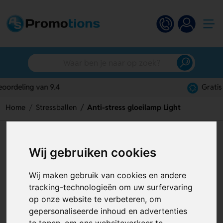
Gratis digitaal ontwerp
Home
Stressballen
Anti-stress gloeilamp Light
Anti-stress gloeilamp Light
Wij gebruiken cookies
Artikelnummer:
121482
Wij maken gebruik van cookies en andere
tracking-technologieën om uw surfervaring
op onze website te verbeteren, om
gepersonaliseerde inhoud en advertenties
te tonen, om ons websiteverkeer te