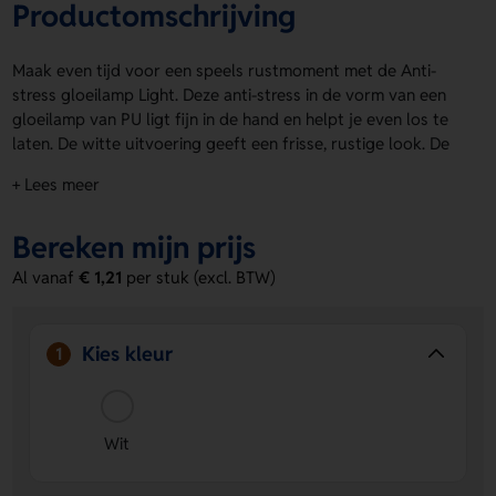
Productomschrijving
Maak even tijd voor een speels rustmoment met de Anti-
stress gloeilamp Light. Deze anti-stress in de vorm van een
gloeilamp van PU ligt fijn in de hand en helpt je even los te
laten. De witte uitvoering geeft een frisse, rustige look. De
Anti-stress gloeilamp Light is geschikt voor personalisatie op
+ Lees meer
de Voorzijde en Achterzijde, zodat je er makkelijk een logo,
naam of eigen ontwerp op zet. Bestel of vraag een prijs op.
Bereken mijn prijs
Voordelen van de Anti-stress gloeilamp
Al vanaf
€ 1,21
per stuk (excl. BTW)
Light
Leuk anti-stress item
- Ideaal om even te knijpen en
spanning los te laten.
Kies kleur
1
Geschikt voor bedrukking
- Laat een logo, naam of
eigen ontwerp plaatsen op de Voorzijde en Achterzijde.
Opvallende vorm
- De gloeilampvorm maakt dit
Wit
product speels en herkenbaar.