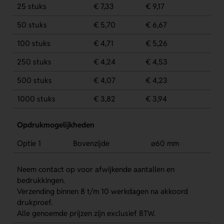
25 stuks
€ 7,33
€ 9,17
50 stuks
€ 5,70
€ 6,67
100 stuks
€ 4,71
€ 5,26
250 stuks
€ 4,24
€ 4,53
500 stuks
€ 4,07
€ 4,23
1000 stuks
€ 3,82
€ 3,94
Opdrukmogelijkheden
Optie 1
Bovenzijde
⌀60 mm
Neem contact op voor afwijkende aantallen en
bedrukkingen.
Verzending binnen 8 t/m 10 werkdagen na akkoord
drukproef.
Alle genoemde prijzen zijn exclusief BTW.