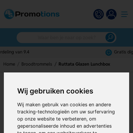
Gratis digitaal ontwerp
Home
Broodtrommels
Ruttata Glazen Lunchbox
Ruttata Glazen Lunchbox
Wij gebruiken cookies
Artikelnummer:
119248
Wij maken gebruik van cookies en andere
tracking-technologieën om uw surfervaring
op onze website te verbeteren, om
gepersonaliseerde inhoud en advertenties
te tonen, om ons websiteverkeer te