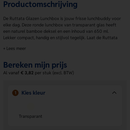
Productomschrijving
De Ruttata Glazen Lunchbox is jouw frisse lunchbuddy voor
elke dag. Deze ronde lunchbox van transparant glas heeft
een naturel bamboe deksel en een inhoud van 650 ml.
Lekker compact, handig en stijlvol tegelijk. Laat de Ruttata
Glazen Lunchbox bedrukken op de bovenzijde of voorzijde
+ Lees meer
met een logo, naam of eigen ontwerp. Zo maak je hem
helemaal van jou. Bestel of vraag een prijs op.
Bereken mijn prijs
Voordelen van de Ruttata Glazen
Al vanaf
€ 3,82
per stuk (excl. BTW)
Lunchbox
Transparant en overzichtelijk
je ziet in één oogopslag
wat erin zit.
Kies kleur
1
Bedrukking mogelijk op twee posities
laat een logo,
naam of eigen ontwerp aanbrengen op de bovenzijde of
voorzijde.
Transparant
Handig formaat van 650 ml.
ideaal voor lunch, snacks
of restjes mee naar werk of school.