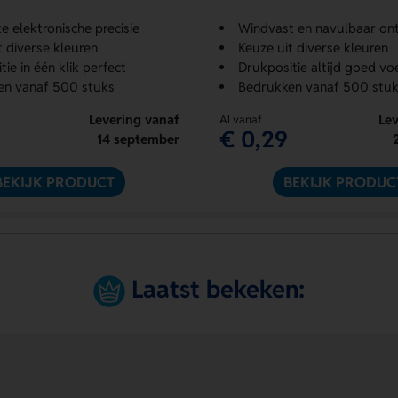
 elektronische precisie
Windvast en navulbaar on
t diverse kleuren
Keuze uit diverse kleuren
ie in één klik perfect
Drukpositie altijd goed vo
en vanaf 500 stuks
Bedrukken vanaf 500 stuk
Levering vanaf
Lev
Al vanaf
€ 0,29
14 september
BEKIJK PRODUCT
BEKIJK PRODUC
Laatst bekeken: