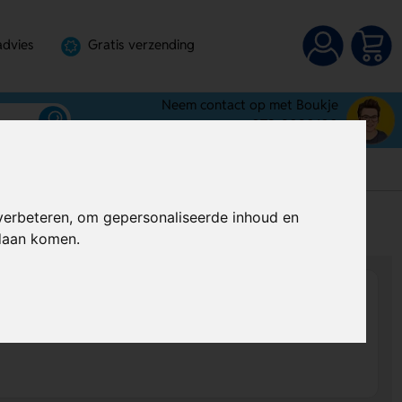
advies
Gratis verzending
Neem contact op met Boukje
072-3030100
verbeteren, om gepersonaliseerde inhoud en
s
Al vanaf
€ 0,26
per stuk (excl. BTW)
ndaan komen.