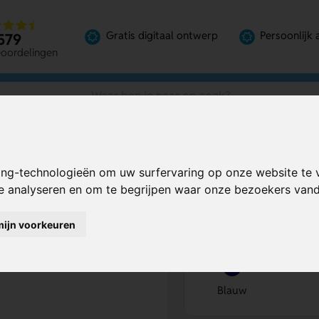
Gratis digitaal ontwerp
Persoonlijk 
579
eoordelingen
Stoer en Handig
ing-technologieën om uw surfervaring op onze website te 
isch, Stoer en
Bereken mijn prij
te analyseren en om te begrijpen waar onze bezoekers va
mijn voorkeuren
Kies kleur
1
Blauw