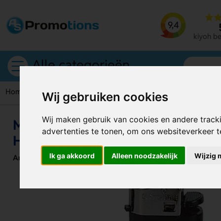
9,4
kiyoh b
Alle categorieën
Home
Aanstekers
M3L Flesopener Aansteker – Praktisch, 
Wij gebruiken cookies
Wij maken gebruik van cookies en andere track
M3L Flesopener Aansteker – Prakt
advertenties te tonen, om ons websiteverkeer 
Handig
Ik ga akkoord
Alleen noodzakelijk
Wijzig 
Artikelnummer:
118948