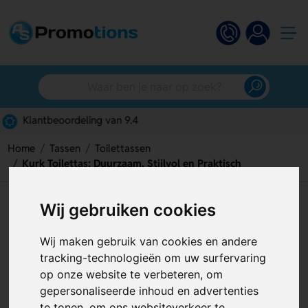
Gratis digitaal ontwerp
Home
Tassen
Toilettassen
Kurk Toilettas: Duurzaam, Stijlvol en Praktisch
Kurk Toilettas: Duurzaam,
Wij gebruiken cookies
Stijlvol en Praktisch
Wij maken gebruik van cookies en andere
Artikelnummer:
127230
tracking-technologieën om uw surfervaring
op onze website te verbeteren, om
gepersonaliseerde inhoud en advertenties
te tonen, om ons websiteverkeer te