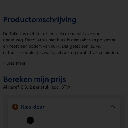
Productomschrijving
De Toilettas met kurk is een slimme must-have voor
onderweg. De toilettas met kurk is gemaakt van polyester
en heeft een bodem van kurk. Dat geeft een leuke,
natuurlijke look. De zwarte uitvoering oogt strak en modern.
Dankzij het praktische draagriempje neem je hem makkelijk
+ Lees meer
mee. De ritssluiting houdt alles netjes op zijn plek. Op
product laat je een logo, naam of eigen ontwerp met een
Bereken mijn prijs
druk aanbrengen. Bestel of vraag een prijs op.
Al vanaf
€ 3,12
per stuk (excl. BTW)
Voordelen van de Toilettas met kurk
Op product te bedrukken
- Laat eenvoudig een logo,
naam of eigen ontwerp aanbrengen.
Kies kleur
1
Handig mee te nemen
- Het draagriempje maakt deze
toilettas extra praktisch onderweg.
Stoere uitstraling
- Zwart in combinatie met kurk zorgt