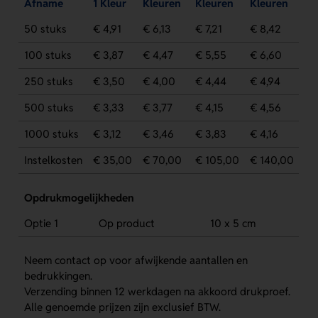
Afname
1 Kleur
Kleuren
Kleuren
Kleuren
50 stuks
€ 4,91
€ 6,13
€ 7,21
€ 8,42
100 stuks
€ 3,87
€ 4,47
€ 5,55
€ 6,60
250 stuks
€ 3,50
€ 4,00
€ 4,44
€ 4,94
500 stuks
€ 3,33
€ 3,77
€ 4,15
€ 4,56
1000 stuks
€ 3,12
€ 3,46
€ 3,83
€ 4,16
Instelkosten
€ 35,00
€ 70,00
€ 105,00
€ 140,00
Opdrukmogelijkheden
Optie 1
Op product
10 x 5 cm
Neem contact op voor afwijkende aantallen en
bedrukkingen.
Verzending binnen 12 werkdagen na akkoord drukproef.
Alle genoemde prijzen zijn exclusief BTW.