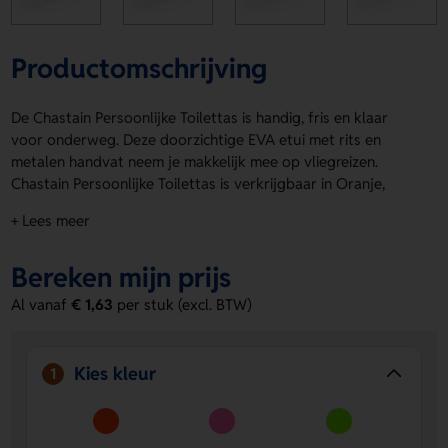
Productomschrijving
De Chastain Persoonlijke Toilettas is handig, fris en klaar
voor onderweg. Deze doorzichtige EVA etui met rits en
metalen handvat neem je makkelijk mee op vliegreizen.
Chastain Persoonlijke Toilettas is verkrijgbaar in Oranje,
Roze, Lichtgroen, Blauw, Wit en Lichtblauw. Met een formaat
+ Lees meer
van 200 x 145 x 70 mm heb je genoeg ruimte voor je basics.
Laat je logo, naam of eigen ontwerp plaatsen op de
Bereken mijn prijs
Achterzijde of Voorzijde. Bestel of vraag een prijs op.
Al vanaf
€ 1,63
per stuk (excl. BTW)
Voordelen van de Chastain Persoonlijke
Toilettas
Handig voor op reis.
Door het compacte formaat neem
Kies kleur
1
je hem zo mee in je bagage.
Persoonlijk te maken.
Laat een logo, naam of eigen
ontwerp aanbrengen op de Achterzijde of Voorzijde.