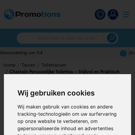
Gratis digitaal ontwerp
Home
Tassen
Toilettassen
Chastain Persoonlijke Toilettas – Stijlvol en Praktisch
Chastain Persoonlijke Toilettas
Wij gebruiken cookies
– Stijlvol en Praktisch
Wij maken gebruik van cookies en andere
Artikelnummer:
127209
tracking-technologieën om uw surfervaring
op onze website te verbeteren, om
gepersonaliseerde inhoud en advertenties