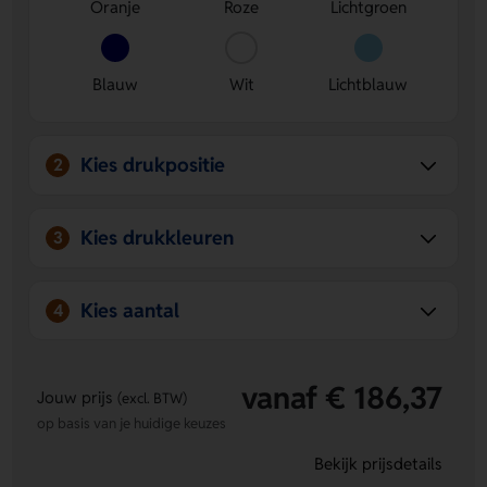
Oranje
Roze
Lichtgroen
Leuk in meerdere kleuren.
Kies uit Oranje, Roze,
Lichtgroen, Blauw, Wit of Lichtblauw.
Blauw
Wit
Lichtblauw
Kies drukpositie
2
Kies drukkleuren
3
Kies aantal
4
vanaf € 186,37
Jouw prijs
(excl. BTW)
op basis van je huidige keuzes
Bekijk prijsdetails